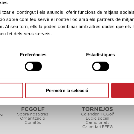
kies
tzar el contingut i els anuncis, oferir funcions de mitjans socials i
 sobre com feu servir el nostre lloc amb els partners de mitjans 
ercir els seus Drets a accedir, rectificar, oposar-s
m. Al seu torn, ells la poden combinar amb altres dades que els 
l tractament; a més d'acudir a l'autoritat de con
 heu fet dels seus serveis.
Preferències
Estadístiques
cional davant la direcció del responsable.
seva autorització per a les següents finalitats:
s siguin incloses per a finalitats comercials per mi
n els canals oficials de la FCGolf.
Permetre la selecció
FCGOLF
TORNEJOS
Sobre nosaltres
Calendari FCGolf
CN
Organització
Lúdic social
Comitès
Campionats
Calendari RFEG