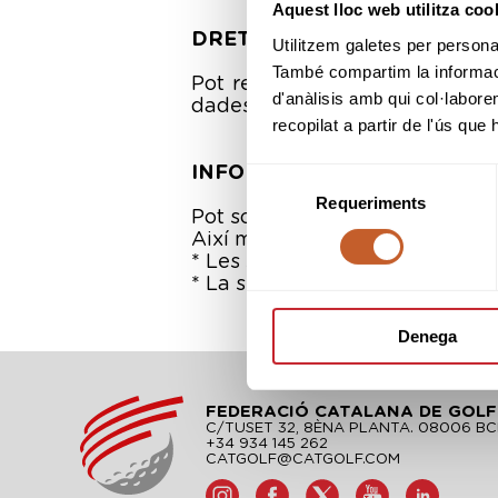
Aquest lloc web utilitza coo
DRETS
Utilitzem galetes per personali
També compartim la informació
Pot revocar el consentiment i ex
d'anàlisis amb qui col·labore
dades davant el responsable de
recopilat a partir de l'ús que
INFORMACIÓ ADDICIONAL
Selecció
Requeriments
de
Pot sol·licitar informació addi
consentiment
Així mateix, se li sol·licita la 
* Les seves dades identificative
* La seva imatge sigui inclosa e
Denega
FEDERACIÓ CATALANA DE GOLF
C/TUSET 32, 8ÈNA PLANTA. 08006 B
+34 934 145 262
CATGOLF@CATGOLF.COM