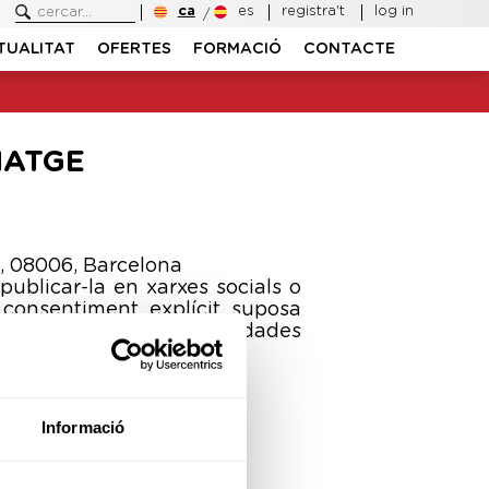
ca
es
registra't
log in
TUALITAT
OFERTES
FORMACIÓ
CONTACTE
MATGE
a, 08006, Barcelona
ublicar-la en xarxes socials o
l consentiment explícit suposa
art de la nostra base de dades
Informació
ació legal.