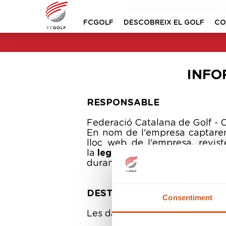
FCGOLF
DESCOBREIX EL GOLF
CO
INFO
RESPONSABLE
Federació Catalana de Golf - CI
En nom de l'empresa captarem 
lloc web de l'empresa, revist
la
legitimació
per al tractamen
durant el temps necessari per a
DESTINATARIS
Consentiment
Les dades no se cediran a terce