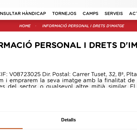
NSULTAR HÀNDICAP
TORNEJOS
CAMPS
SERVEIS
AC
HOME
INFORMACIÓ PERSONAL I DRETS D'IMATGE
RMACIÓ PERSONAL I DRETS D'I
F: V08723025 Dir. Postal: Carrer Tuset, 32, 8ª, Plt
i emprarem la seva imatge amb la finalitat de p
es del sector, o qualsevol altre mitjà similar. E
t de les seves dades. Les seves dades formaran p
 complir el servei o les disposicions legals.
Detalls
rs excepte en els casos en què existeixi una oblig