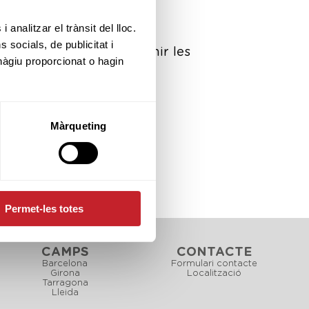
 analitzar el trànsit del lloc.
socials, de publicitat i
e, limitar, portar i suprimir les
hàgiu proporcionat o hagin
trol competent (AEPD).
Màrqueting
tjans electrònics.
Permet-les totes
CAMPS
CONTACTE
Barcelona
Formulari contacte
Girona
Localització
Tarragona
Lleida