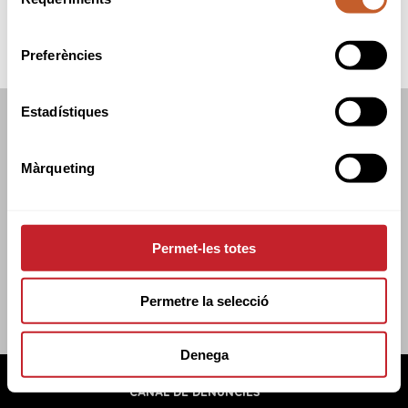
de
consentiment
Preferències
Estadístiques
FEDERACIÓ CATALANA DE GOLF
C/TUSET 32, 8ÈNA PLANTA. 08006 BCN
Màrqueting
+34 934 145 262
CATGOLF@CATGOLF.COM
Permet-les totes
Permetre la selecció
Denega
FEDERACIÓ CATALANA DE GOLF ©
2026
AVÍS LEGAL
POLÍTICA DE COOKIES
POLÍTICA DE PRIVADESA
CANAL DE DENÚNCIES