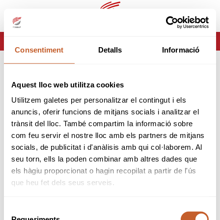
ca
es
HOME
ERROR-404
Consentiment
Detalls
Informació
ERROR 404
Aquest lloc web utilitza cookies
Página no encontrada
Utilitzem galetes per personalitzar el contingut i els
anuncis, oferir funcions de mitjans socials i analitzar el
Lo sentimos pero la página que estas buscando no
trànsit del lloc. També compartim la informació sobre
existe o ha cambiado.
com feu servir el nostre lloc amb els partners de mitjans
socials, de publicitat i d'anàlisis amb qui col·laborem. Al
tornar
seu torn, ells la poden combinar amb altres dades que
els hàgiu proporcionat o hagin recopilat a partir de l'ús
que heu fet dels seus serveis.
Selecció
Requeriments