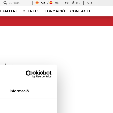
ca
es
registra't
log in
TUALITAT
OFERTES
FORMACIÓ
CONTACTE
ambiado.
Informació