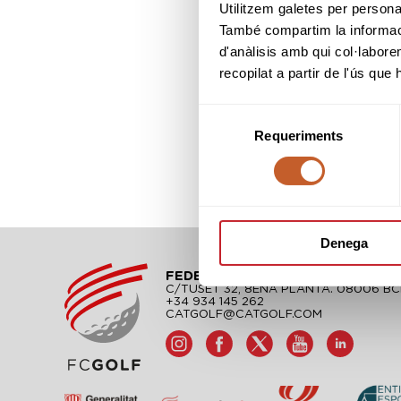
Utilitzem galetes per personali
També compartim la informació
d'anàlisis amb qui col·labore
recopilat a partir de l'ús que
Selecció
Requeriments
de
consentiment
Denega
FEDERACIÓ CATALANA DE GOLF
C/TUSET 32, 8ÈNA PLANTA. 08006 B
+34 934 145 262
CATGOLF@CATGOLF.COM