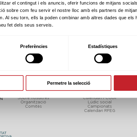
tzar el contingut i els anuncis, oferir funcions de mitjans socials i
 sobre com feu servir el nostre lloc amb els partners de mitjans 
m. Al seu torn, ells la poden combinar amb altres dades que els 
 heu fet dels seus serveis.
Preferències
Estadístiques
Permetre la selecció
FCGOLF
TORNEJOS
Sobre nosaltres
Calendari FCGolf
CN
Organització
Lúdic social
Comitès
Campionats
Calendari RFEG