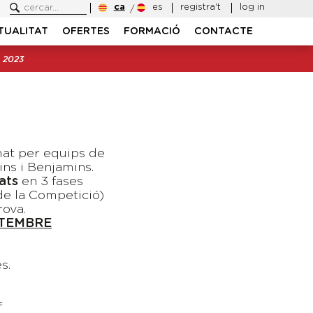
ca
es
registra't
log in
TUALITAT
OFERTES
FORMACIÓ
CONTACTE
 2023
3
rmat per equips de
ins i Benjamins.
ats
en 3 fases
de la Competició)
rova.
ETEMBRE
s.
f