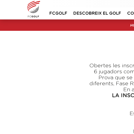
FCGOLF
DESCOBREIX EL GOLF
CO
H
Obertes les inscr
6 jugadors comp
Prova que se
diferents, Fase 
En a
LA INS
E