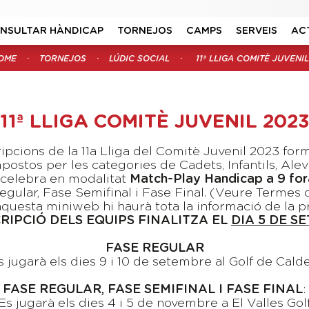
NSULTAR HÀNDICAP
TORNEJOS
CAMPS
SERVEIS
AC
OME
TORNEJOS
LÚDIC SOCIAL
11ª LLIGA COMITÈ JUVENIL
11ª LLIGA COMITÈ JUVENIL 202
ipcions de la 11a Lliga del Comitè Juvenil 2023 fo
ostos per les categories de Cadets, Infantils, Alev
 celebra en modalitat
Match-Play Handicap a 9 for
Regular, Fase Semifinal i Fase Final. (Veure Termes 
questa miniweb hi haurà tota la informació de la p
CRIPCIÓ DELS EQUIPS FINALITZA EL
DIA 5 DE S
FASE REGULAR
s jugarà els dies 9 i 10 de setembre al Golf de Calde
FASE REGULAR, FASE SEMIFINAL I FASE FINAL
:
Es jugarà els dies 4 i 5 de novembre a El Valles Gol