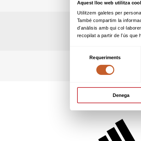
Aquest lloc web utilitza coo
Utilitzem galetes per personali
També compartim la informació
d'anàlisis amb qui col·labore
recopilat a partir de l'ús que
Selecció
Requeriments
de
consentiment
Denega