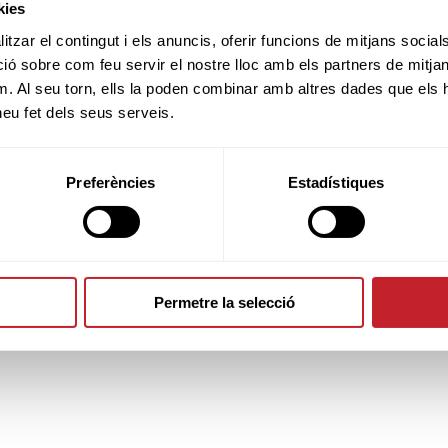
kies
tzar el contingut i els anuncis, oferir funcions de mitjans socials i
 sobre com feu servir el nostre lloc amb els partners de mitjans 
TERMES DE LA
m. Al seu torn, ells la poden combinar amb altres dades que els 
COMPETICIÓ
 heu fet dels seus serveis.
Preferències
Estadístiques
INSCRITS
Permetre la selecció
SPONSORS