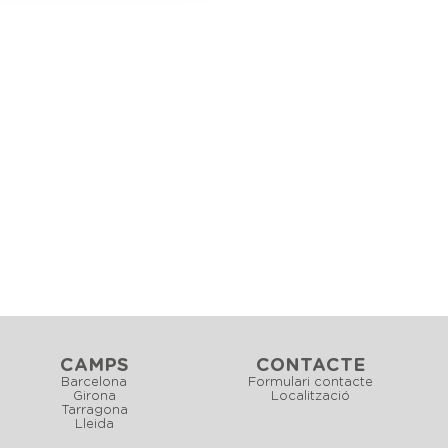
CAMPS
CONTACTE
Barcelona
Formulari contacte
Girona
Localització
Tarragona
Lleida