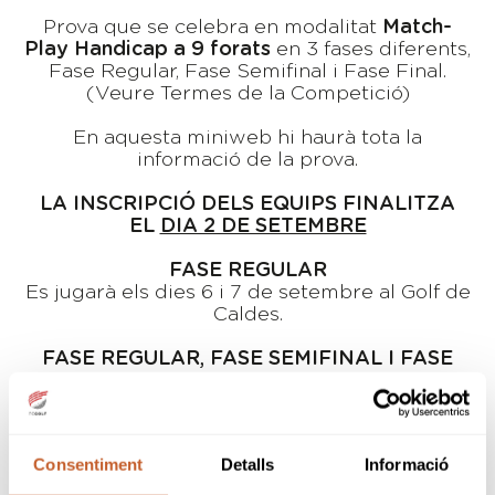
Prova que se celebra en modalitat
Match-
Play Handicap a 9 forats
en 3 fases diferents,
Fase Regular, Fase Semifinal i Fase Final.
(Veure Termes de la Competició)
En aquesta miniweb hi haurà tota la
informació de la prova.
LA INSCRIPCIÓ DELS EQUIPS FINALITZA
EL
DIA 2 DE SETEMBRE
FASE REGULAR
Es jugarà els dies 6 i 7 de setembre al Golf de
Caldes.
FASE REGULAR, FASE SEMIFINAL I FASE
FINAL
Es jugarà els dies 8 i 9 de novembre a El
Vallès Golf.
Consentiment
Detalls
Informació
ELS TORNEJOS