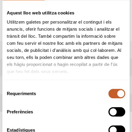
Golf de Caldes
Aquest lloc web utilitza cookies
06-09-2025
Utilitzem galetes per personalitzar el contingut i els
El Vallès Golf
anuncis, oferir funcions de mitjans socials i analitzar el
08-11-2025
trànsit del lloc. També compartim la informació sobre
com feu servir el nostre lloc amb els partners de mitjans
RESULTATS
socials, de publicitat i d'anàlisis amb qui col·laborem. Al
seu torn, ells la poden combinar amb altres dades que
els hàgiu proporcionat o hagin recopilat a partir de l'ús
REGLES LOCALS
que heu fet dels seus serveis.
TERMES DE LA COMPETICIÓ
Selecció
Requeriments
de
consentiment
INSCRITS
Preferències
Estadístiques