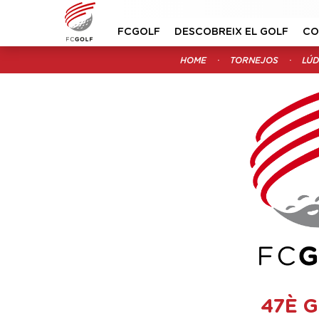
FCGOLF
DESCOBREIX EL GOLF
CO
HOME
TORNEJOS
LÚD
47È 