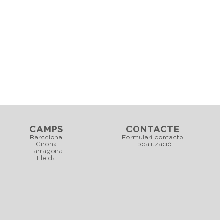
CAMPS
CONTACTE
Barcelona
Formulari contacte
Girona
Localització
Tarragona
Lleida