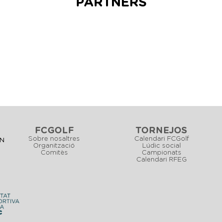
PARTNERS
FCGOLF
TORNEJOS
Sobre nosaltres
Calendari FCGolf
CN
Organització
Lúdic social
Comitès
Campionats
Calendari RFEG