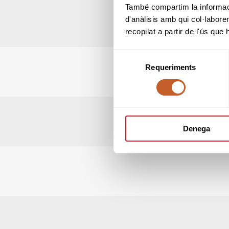
També compartim la informació
d'anàlisis amb qui col·labore
recopilat a partir de l'ús que
Selecció
Requeriments
de
consentiment
Denega