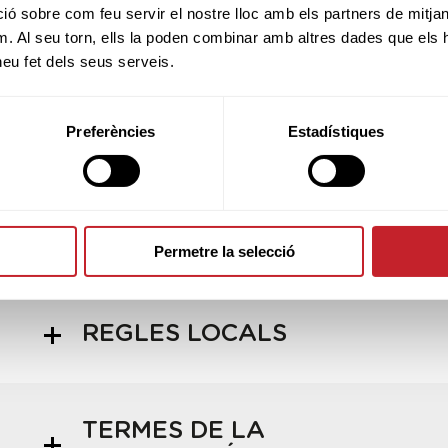
 sobre com feu servir el nostre lloc amb els partners de mitjans 
m. Al seu torn, ells la poden combinar amb altres dades que els 
RESULTATS
 heu fet dels seus serveis.
Preferències
Estadístiques
ADMESOS/ES
INSCRIPCIONS
Permetre la selecció
REGLES LOCALS
TERMES DE LA