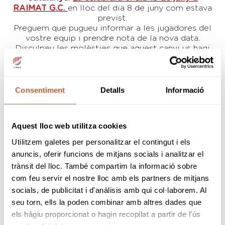
RAIMAT G.C.
en lloc del dia 8 de juny com estava
previst.
Preguem que pugueu informar a les jugadores del
vostre equip i prendre nota de la nova data.
Disculpeu les molèsties que aquest canvi us hagi
pogut ocasionar.
ELS TORNEJOS
Consentiment
Detalls
Informació
Empordà Golf Resort
20-01-2022
Aquest lloc web utilitza cookies
Club de Golf Terramar
16-02-2022
Utilitzem galetes per personalitzar el contingut i els
anuncis, oferir funcions de mitjans socials i analitzar el
Real Club de Golf El Prat
trànsit del lloc. També compartim la informació sobre
09-03-2022
com feu servir el nostre lloc amb els partners de mitjans
Club de Golf Barcelona
socials, de publicitat i d'anàlisis amb qui col·laborem. Al
06-04-2022
seu torn, ells la poden combinar amb altres dades que
Real Club de Golf de Cerdaña
els hàgiu proporcionat o hagin recopilat a partir de l'ús
05-05-2022