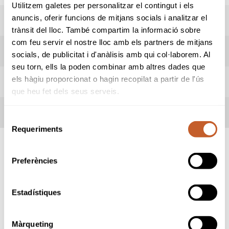
Utilitzem galetes per personalitzar el contingut i els
anuncis, oferir funcions de mitjans socials i analitzar el
RESULTATS
trànsit del lloc. També compartim la informació sobre
com feu servir el nostre lloc amb els partners de mitjans
REGLES LOCALS
socials, de publicitat i d'anàlisis amb qui col·laborem. Al
seu torn, ells la poden combinar amb altres dades que
els hàgiu proporcionat o hagin recopilat a partir de l'ús
TERMES DE LA COMPETICIÓ
que heu fet dels seus serveis.
INSCRITS
Selecció
Requeriments
de
consentiment
Preferències
SPONSORS
Estadístiques
Màrqueting