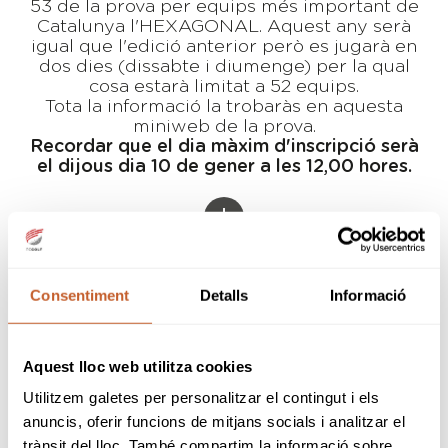
53 de la prova per equips més important de
Catalunya l'HEXAGONAL. Aquest any serà
igual que l'edició anterior però es jugarà en
dos dies (dissabte i diumenge) per la qual
cosa estarà limitat a 52 equips.
Tota la informació la trobaràs en aquesta
miniweb de la prova.
Recordar que el dia màxim d'inscripció serà
el dijous dia 10 de gener a les 12,00 hores.
ELS TORNEJOS
Consentiment
Detalls
Informació
Empordà Golf Resort
19-01-2019
Aquest lloc web utilitza cookies
Club de Golf Terramar
16-02-2019
Utilitzem galetes per personalitzar el contingut i els
anuncis, oferir funcions de mitjans socials i analitzar el
Club de Golf Costa Brava
16-03-2019
trànsit del lloc. També compartim la informació sobre