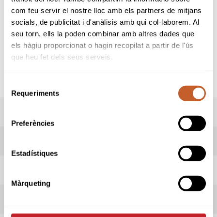
com feu servir el nostre lloc amb els partners de mitjans
Real Club de Golf El Prat
socials, de publicitat i d'anàlisis amb qui col·laborem. Al
13-04-2019
seu torn, ells la poden combinar amb altres dades que
Golf Lleida & Country Club
els hàgiu proporcionat o hagin recopilat a partir de l'ús
11-05-2019
que heu fet dels seus serveis.
Golf de Pals
15-06-2019
Selecció
Requeriments
de
consentiment
PREMIS
Preferències
RESULTATS
Estadístiques
ADMESOS/ES
Màrqueting
INSCRIPCIONS