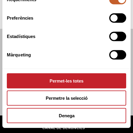
de
consentiment
Preferències
Estadístiques
FEDERACIÓ CATALANA DE GOLF
C/TUSET 32, 8ÈNA PLANTA. 08006 BCN
Màrqueting
+34 934 145 262
CATGOLF@CATGOLF.COM
Permet-les totes
Permetre la selecció
Denega
FEDERACIÓ CATALANA DE GOLF ©
2026
AVÍS LEGAL
POLÍTICA DE COOKIES
POLÍTICA DE PRIVADESA
CANAL DE DENÚNCIES