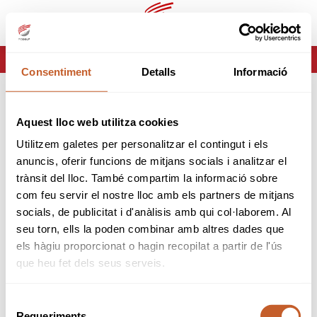
ca
es
HOME
ERROR-404
Consentiment
Detalls
Informació
ERROR 404
Aquest lloc web utilitza cookies
Página no encontrada
Utilitzem galetes per personalitzar el contingut i els
anuncis, oferir funcions de mitjans socials i analitzar el
Lo sentimos pero la página que estas buscando no
trànsit del lloc. També compartim la informació sobre
existe o ha cambiado.
com feu servir el nostre lloc amb els partners de mitjans
socials, de publicitat i d'anàlisis amb qui col·laborem. Al
tornar
seu torn, ells la poden combinar amb altres dades que
els hàgiu proporcionat o hagin recopilat a partir de l'ús
que heu fet dels seus serveis.
Selecció
Requeriments