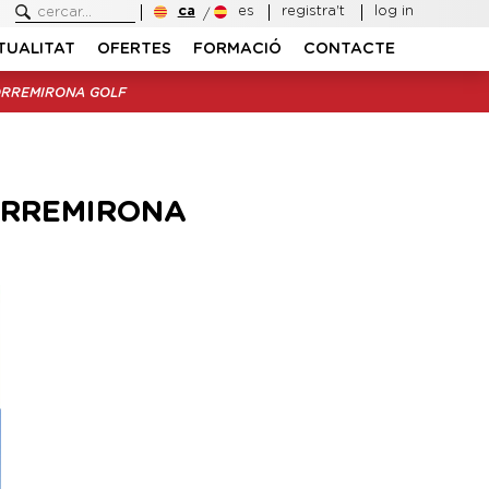
ca
es
registra't
log in
TUALITAT
OFERTES
FORMACIÓ
CONTACTE
ORREMIRONA GOLF
ORREMIRONA