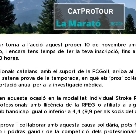
r torna a l'acció aquest proper 10 de novembre amb
, i encara tens temps de fer la teva inscripció,
fins a
0 hores
.
ssionals catalans, amb el suport de la FCGolf, arriba a
a setena prova de la temporada, en què els 'pros' col
rtació anual per a la investigació mèdica.
 en aquesta ocasió en la modalitat Individual Stroke 
professionals amb llicència de la RFEG o afiliats a 
 handicap igual o inferior a 4,4 (9,9 per als socis del 
a prova i col·laborar amb aquesta causa solidària, pots f
o i podràs gaudir de la competició dels professionals