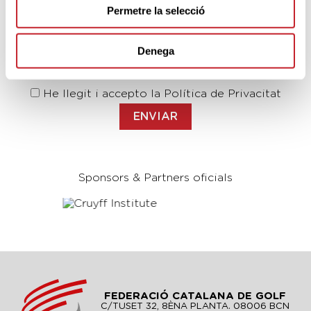
Permetre la selecció
Accepto
les condicions d’ús de la inscripció en
Denega
la newsletter de Federació Catalana De Golf.
He llegit i accepto la Política de Privacitat
Sponsors & Partners oficials
FEDERACIÓ CATALANA DE GOLF
C/TUSET 32, 8ÈNA PLANTA. 08006 BCN