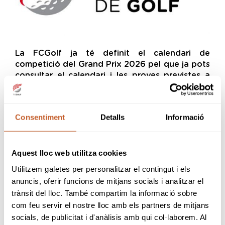
La FCGolf ja té definit el calendari de
competició del Grand Prix 2026 pel que ja pots
consultar el calendari i les proves previstes a
cada categoria de joc.
Podràs consultar la circular relativa al Grand
Consentiment
Detalls
Informació
Prix Benjamí 2026, Grand Prix Aleví 2026,
Grand Prix Infantil 2026, Grand Prix Cadet
2026, Grand Prix Boy&Girl 2026, Grand Prix
Aquest lloc web utilitza cookies
Mid Amateur 2026 i Grand Prix Senior 2026.
Utilitzem galetes per personalitzar el contingut i els
El Grand Prix Absolut serà l'única prova que no
anuncis, oferir funcions de mitjans socials i analitzar el
tindrà continuïtat el proper any.
trànsit del lloc. També compartim la informació sobre
com feu servir el nostre lloc amb els partners de mitjans
Encara queden uns dies per tancar el 2025,
socials, de publicitat i d'anàlisis amb qui col·laborem. Al
però ja tens a la teva disposició tot el calendari