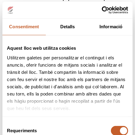
guanyadora i amb un objectiu clar: continuar
sumant títols europeus de la categoria.
Espanya és un habitual al podi, havent
Consentiment
Detalls
Informació
aconseguit tres títols en els últims cinc anys i
en aquesta ocasió viatgen amb la mateixa
missió. El grup compta amb l'assistència de la
Aquest lloc web utilitza cookies
capitana Covadonga Basagoiti, presidenta del
Utilitzem galetes per personalitzar el contingut i els
Comitè Tècnic Amateur Femení de la RFEG, la
anuncis, oferir funcions de mitjans socials i analitzar el
vicecapitana Alejandra Vilariño, el tècnic Sergio
de Céspedes i la fisioterapeuta Mari Luz Elena.
trànsit del lloc. També compartim la informació sobre
com feu servir el nostre lloc amb els partners de mitjans
Les sis components del grup han fet mèrits per
socials, de publicitat i d'anàlisis amb qui col·laborem. Al
estar des de dimarts fent-se amb altres fermes
seu torn, ells la poden combinar amb altres dades que
promeses del golf continental. Així, Carolina
els hàgiu proporcionat o hagin recopilat a partir de l'ús
Pérez-Tasso està completant un curs notable,
que heu fet dels seus serveis.
amb victòria al Campionat d'Espanya Sub 18
inclosa; Adriana García Terol i Ángela Revuelta
Selecció
van guanyar els puntuables Andalusia i Madrid,
Requeriments
Amanda Revuelta es va quedar a un pas de la
de