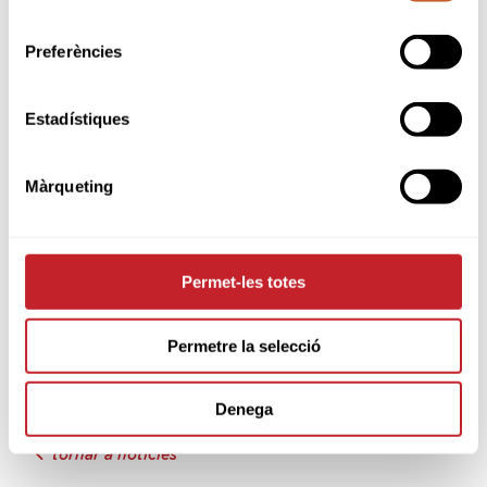
final de l'Internacional de França Junior,…
consentiment
Preferències
El torneig el disputen també altres divuit
equips representants d'altres disset països:
Àustria, Bèlgica, República Txeca, Dinamarca,
Estadístiques
Anglaterra, França, Alemanya, Islàndia, Irlanda,
Itàlia, Països Baixos, Noruega, Escòcia,
Eslovàquia, Suècia, Suïssa, Turquia i Gal·les.
Màrqueting
Molta sort equip i especialment les tres
jugadores de la FCGolf presents a Zúrich!
Permet-les totes
Per consultar més informació del torneig,
cliqueu aquí
Permetre la selecció
Denega
tornar a notícies