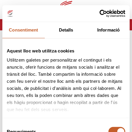
ca
es
HOME
ERROR-404
Consentiment
Detalls
Informació
ERROR 404
Aquest lloc web utilitza cookies
Página no encontrada
Utilitzem galetes per personalitzar el contingut i els
anuncis, oferir funcions de mitjans socials i analitzar el
Lo sentimos pero la página que estas buscando no
trànsit del lloc. També compartim la informació sobre
existe o ha cambiado.
com feu servir el nostre lloc amb els partners de mitjans
socials, de publicitat i d'anàlisis amb qui col·laborem. Al
tornar
seu torn, ells la poden combinar amb altres dades que
els hàgiu proporcionat o hagin recopilat a partir de l'ús
que heu fet dels seus serveis.
Selecció
Requeriments