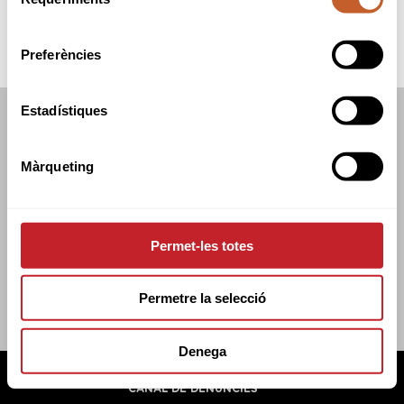
de
consentiment
Preferències
Estadístiques
FEDERACIÓ CATALANA DE GOLF
C/TUSET 32, 8ÈNA PLANTA. 08006 BCN
Màrqueting
+34 934 145 262
CATGOLF@CATGOLF.COM
Permet-les totes
Permetre la selecció
Denega
FEDERACIÓ CATALANA DE GOLF ©
2026
AVÍS LEGAL
POLÍTICA DE COOKIES
POLÍTICA DE PRIVADESA
CANAL DE DENÚNCIES