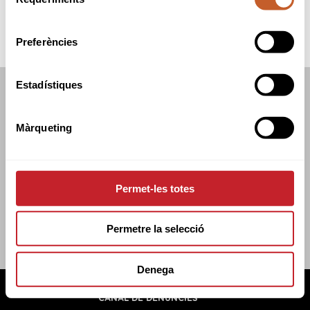
de
consentiment
Preferències
Estadístiques
FEDERACIÓ CATALANA DE GOLF
C/TUSET 32, 8ÈNA PLANTA. 08006 BCN
Màrqueting
+34 934 145 262
CATGOLF@CATGOLF.COM
Permet-les totes
Permetre la selecció
Denega
FEDERACIÓ CATALANA DE GOLF ©
2026
AVÍS LEGAL
POLÍTICA DE COOKIES
POLÍTICA DE PRIVADESA
CANAL DE DENÚNCIES