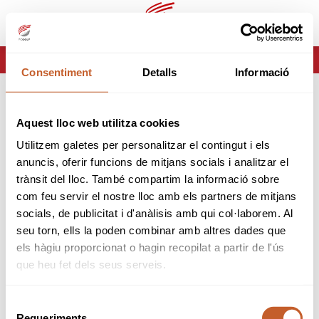
ca
es
HOME
ERROR-404
Consentiment
Detalls
Informació
ERROR 404
Aquest lloc web utilitza cookies
Página no encontrada
Utilitzem galetes per personalitzar el contingut i els
anuncis, oferir funcions de mitjans socials i analitzar el
Lo sentimos pero la página que estas buscando no
trànsit del lloc. També compartim la informació sobre
existe o ha cambiado.
com feu servir el nostre lloc amb els partners de mitjans
socials, de publicitat i d'anàlisis amb qui col·laborem. Al
tornar
seu torn, ells la poden combinar amb altres dades que
els hàgiu proporcionat o hagin recopilat a partir de l'ús
que heu fet dels seus serveis.
Selecció
Requeriments