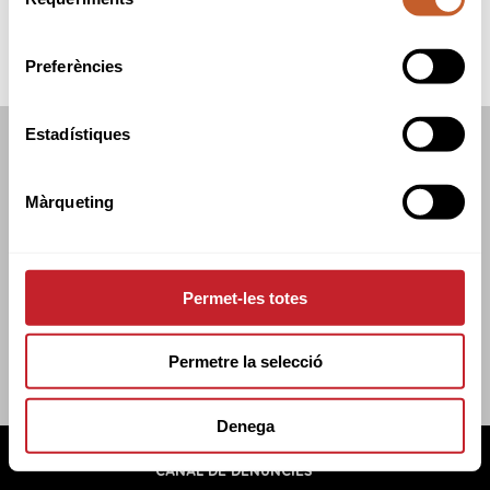
de
consentiment
Preferències
Estadístiques
FEDERACIÓ CATALANA DE GOLF
C/TUSET 32, 8ÈNA PLANTA. 08006 BCN
Màrqueting
+34 934 145 262
CATGOLF@CATGOLF.COM
Permet-les totes
Permetre la selecció
Denega
FEDERACIÓ CATALANA DE GOLF ©
2026
AVÍS LEGAL
POLÍTICA DE COOKIES
POLÍTICA DE PRIVADESA
CANAL DE DENÚNCIES