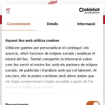
ca
es
HOME
ERROR-404
Consentiment
Detalls
Informació
ERROR 404
Aquest lloc web utilitza cookies
Página no encontrada
Utilitzem galetes per personalitzar el contingut i els
anuncis, oferir funcions de mitjans socials i analitzar el
Lo sentimos pero la página que estas buscando no
trànsit del lloc. També compartim la informació sobre
existe o ha cambiado.
com feu servir el nostre lloc amb els partners de mitjans
socials, de publicitat i d'anàlisis amb qui col·laborem. Al
tornar
seu torn, ells la poden combinar amb altres dades que
els hàgiu proporcionat o hagin recopilat a partir de l'ús
que heu fet dels seus serveis.
Selecció
Requeriments