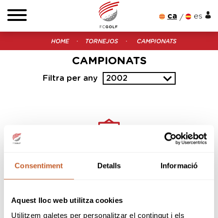
ca
es
HOME
TORNEJOS
CAMPIONATS
CAMPIONATS
Filtra per any
2002
Vols estar al dia?
Consentiment
Detalls
Informació
Subscriu-te a la nostra newsletter
Introdueix el teu e-mail
Aquest lloc web utilitza cookies
Utilitzem galetes per personalitzar el contingut i els