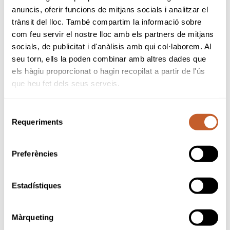
anuncis, oferir funcions de mitjans socials i analitzar el
Accepto
les condicions d’ús de la inscripció en
trànsit del lloc. També compartim la informació sobre
la newsletter de Federació Catalana De Golf.
com feu servir el nostre lloc amb els partners de mitjans
socials, de publicitat i d'anàlisis amb qui col·laborem. Al
He llegit i accepto la Política de Privacitat
seu torn, ells la poden combinar amb altres dades que
els hàgiu proporcionat o hagin recopilat a partir de l'ús
que heu fet dels seus serveis.
Selecció
Sponsors & Partners oficials
Requeriments
de
consentiment
Preferències
Estadístiques
Màrqueting