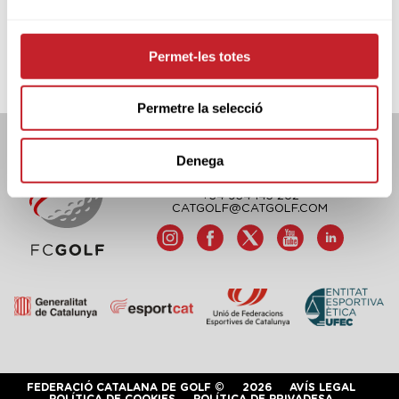
Permet-les totes
Permetre la selecció
Denega
FEDERACIÓ CATALANA DE GOLF
C/TUSET 32, 8ÈNA PLANTA. 08006 BCN
+34 934 145 262
CATGOLF@CATGOLF.COM
FEDERACIÓ CATALANA DE GOLF ©
2026
AVÍS LEGAL