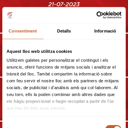
21-07-2023
CAMPIONAT DE CATALUNYA
ABSOLUT 2023 (WAGR)
Consentiment
Detalls
Informació
01-09-2023
Aquest lloc web utilitza cookies
CAMPIONAT DE CATALUNYA
INTERCLUBS MID-AMATEUR
Utilitzem galetes per personalitzar el contingut i els
2023
anuncis, oferir funcions de mitjans socials i analitzar el
trànsit del lloc. També compartim la informació sobre
com feu servir el nostre lloc amb els partners de mitjans
socials, de publicitat i d'anàlisis amb qui col·laborem. Al
16-09-2023
seu torn, ells la poden combinar amb altres dades que
CAMPIONAT DE CATALUNYA
els hàgiu proporcionat o hagin recopilat a partir de l'ús
MATCHPLAY SUB-16 2023
que heu fet dels seus serveis.
Selecció