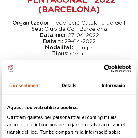
"PENTAGONAL" 2022
(BARCELONA)
Organitzador:
Federació Catalana de Golf
Seu:
Club de Golf Barcelona
Data inici:
27-04-2022
Data fi:
29-04-2022
Modalitat:
Equips
Tipus:
Obert
SNR
Consentiment
Detalls
Informació
A partir d'aquest any es solicitarà a tots els
equips que
enviin la formació de parelles
amb 48 hores d'antelació al inici del torneig
(màxim DILLUNS 25 d'ABRIL a les 9:00
Aquest lloc web utilitza cookies
hores)
a
drocamora@catgolf.com
. En el
Utilitzem galetes per personalitzar el contingut i els
cas de no rebre comunicació, la FCGolf
formarà les parelles amb el Titular 1 amb el 2
anuncis, oferir funcions de mitjans socials i analitzar el
i el Titular 3 amb el 4, segons la inscripció
trànsit del lloc. També compartim la informació sobre
efectuada a la web.