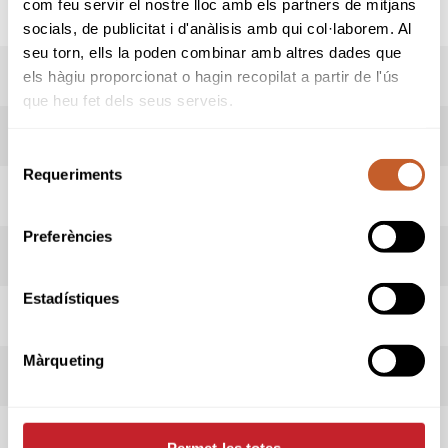
com feu servir el nostre lloc amb els partners de mitjans
socials, de publicitat i d'anàlisis amb qui col·laborem. Al
seu torn, ells la poden combinar amb altres dades que
RESULTATS
els hàgiu proporcionat o hagin recopilat a partir de l'ús
que heu fet dels seus serveis.
LIVESCORING
Selecció
Requeriments
de
HORARI SORTIDES
consentiment
Preferències
INFORMACIÓ PROVA
Estadístiques
INFORMACIÓ CLUB
Màrqueting
REGLAMENT
REGLES LOCALS