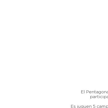
El Pentagonal
particip
Es juguen 5 camp