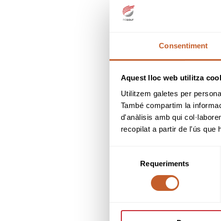
DILL
Consentiment
Aquest lloc web utilitza coo
Utilitzem galetes per personali
També compartim la informació
d'anàlisis amb qui col·labore
recopilat a partir de l'ús que
Selecció
Requeriments
de
consentiment