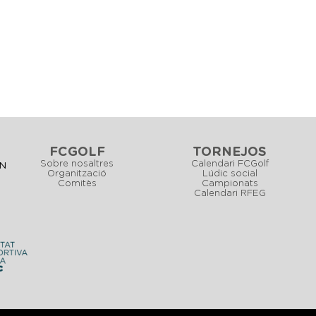
FCGOLF
TORNEJOS
Sobre nosaltres
Calendari FCGolf
CN
Organització
Lúdic social
Comitès
Campionats
Calendari RFEG