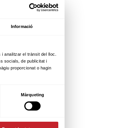
12:00
Informació
 analitzar el trànsit del lloc.
socials, de publicitat i
hàgiu proporcionat o hagin
Màrqueting