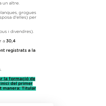
 un altre.
 blanques, grogues
sposa d'elles) per
ous i divendres).
r a
30,4
nt registrats a la
.
r la formació de
nici del primer
nt manera: Titular