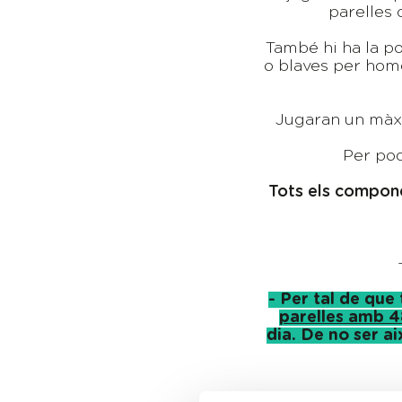
parelles 
També hi ha la po
o blaves per home
Jugaran un mà
Per pod
Tots els componen
- Per tal de que
parelles amb 4
dia. De no ser ai