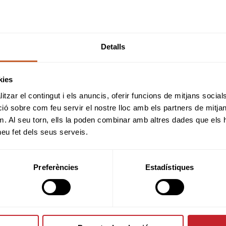
Inscripcions obertes fins
UNS 14
de
FEBRER
a les
Detalls
hores.
kies
tzar el contingut i els anuncis, oferir funcions de mitjans socials i
 sobre com feu servir el nostre lloc amb els partners de mitjans 
ELS TORNEJOS
m. Al seu torn, ells la poden combinar amb altres dades que els 
 heu fet dels seus serveis.
Torremirona Golf Club
23-02-2022
Club de Golf Llavaneras
Preferències
Estadístiques
23-03-2022
Club de Golf Barcelona
27-04-2022
Golf Montanyà