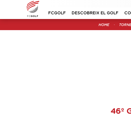
FCGOLF
DESCOBREIX EL GOLF
CO
HOME
TORN
46º 