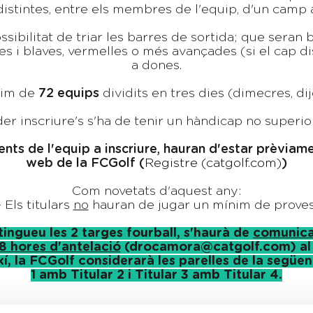
distintes, entre els membres de l'equip, d'un camp a
ssibilitat de triar les barres de sortida; que seran
s i blaves, vermelles o més avançades (si el cap di
a dones.
xim de
72 equips
dividits en tres dies (dimecres, dij
er inscriure's s'ha de tenir un hàndicap no superio
ts de l'equip a inscriure, hauran d'estar prèviame
web de la FCGolf (
Registre (catgolf.com)
)
Com novetats d'aquest any:
- Els titulars
no
hauran de jugar un mínim de proves
 tingueu les 2 targes fourball, s'haurà de
comunica
8 hores d'antelació
(drocamora@catgolf.com) al i
xí, la FCGolf considerarà les parelles de la següe
1 amb Titular 2 i Titular 3 amb Titular 4.