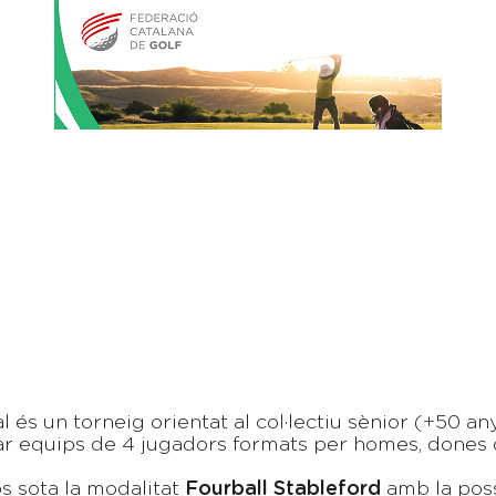
 és un torneig orientat al col·lectiu sènior (+50 a
ar equips de 4 jugadors formats per homes, dones 
s sota la modalitat
Fourball Stableford
amb la poss