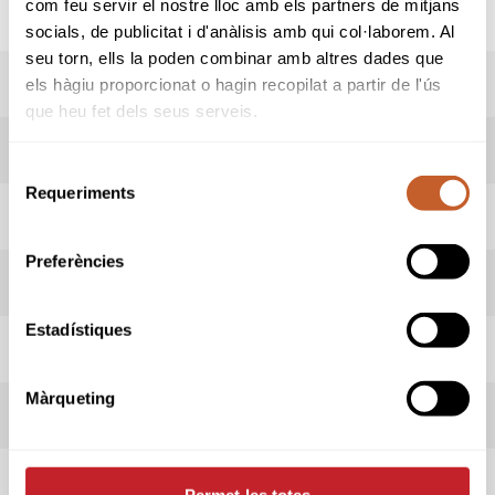
com feu servir el nostre lloc amb els partners de mitjans
socials, de publicitat i d'anàlisis amb qui col·laborem. Al
seu torn, ells la poden combinar amb altres dades que
RESULTATS
els hàgiu proporcionat o hagin recopilat a partir de l'ús
que heu fet dels seus serveis.
LIVESCORING
Selecció
Requeriments
de
HORARI SORTIDES
consentiment
Preferències
INFORMACIÓ PROVA
Estadístiques
INFORMACIÓ CLUB
Màrqueting
REGLAMENT
REGLES LOCALS