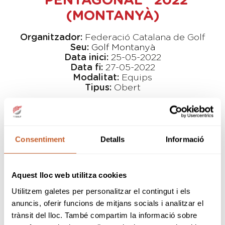
"PENTAGONAL" 2022
(MONTANYÀ)
Organitzador:
Federació Catalana de Golf
Seu:
Golf Montanyà
Data inici:
25-05-2022
Data fi:
27-05-2022
Modalitat:
Equips
Tipus:
Obert
SNR
Consentiment
Detalls
Informació
A partir d'aquest any es solicitarà a tots els
equips que
enviin la formació de parelles
amb 48 hores d'antelació al inici del torneig
(màxim DILLUNS 23 de MAIG a les 9:00
Aquest lloc web utilitza cookies
hores)
a
drocamora@catgolf.com
. En el
Utilitzem galetes per personalitzar el contingut i els
cas de no rebre comunicació, la FCGolf
formarà les parelles amb el Titular 1 amb el 2
anuncis, oferir funcions de mitjans socials i analitzar el
i el Titular 3 amb el 4, segons la inscripció
trànsit del lloc. També compartim la informació sobre
efectuada a la web.