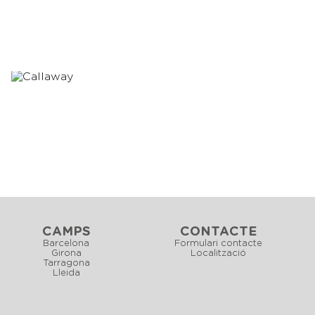
CAMPS
CONTACTE
Barcelona
Formulari contacte
Girona
Localització
Tarragona
Lleida