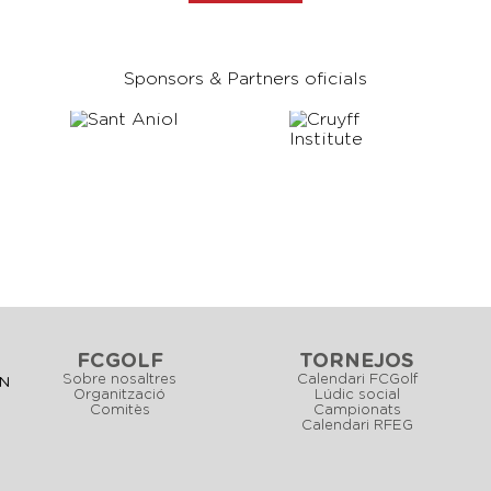
Sponsors & Partners oficials
FCGOLF
TORNEJOS
Sobre nosaltres
Calendari FCGolf
CN
Organització
Lúdic social
Comitès
Campionats
Calendari RFEG