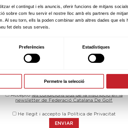
tzar el contingut i els anuncis, oferir funcions de mitjans socials i
 sobre com feu servir el nostre lloc amb els partners de mitjans 
m. Al seu torn, ells la poden combinar amb altres dades que els 
 heu fet dels seus serveis.
Preferències
Estadístiques
Vols estar al dia?
Subscriu-te a la nostra newsletter
Introdueix el teu e-mail
Permetre la selecció
Accepto
les condicions d’ús de la inscripció en la
newsletter de Federació Catalana De Golf.
He llegit i accepto la Política de Privacitat