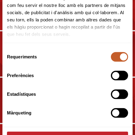
2019
com feu servir el nostre lloc amb els partners de mitjans
7È LLIGA DEL COMITE
socials, de publicitat i d'anàlisis amb qui col·laborem. Al
JUVENIL 2019
seu torn, ells la poden combinar amb altres dades que
els hàgiu proporcionat o hagin recopilat a partir de l'ús
que heu fet dels seus serveis.
2019
Selecció
CIRCUIT NACIONAL 5ª
Requeriments
de
CATEGORIA
consentiment
Preferències
Estadístiques
2019
CIRCUIT 9X9 2019
Màrqueting