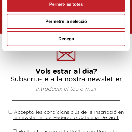
Permet-les totes
2019
18º PRO-AM BENJAMI I ALEVÍ
DE 1ER ANY 2019
Permetre la selecció
Denega
Vols estar al dia?
Subscriu-te a la nostra newsletter
Introdueix el teu e-mail
Accepto
les condicions d’ús de la inscripció en
la newsletter de Federació Catalana De Golf.
He llegit i accepto la Política de Privacitat