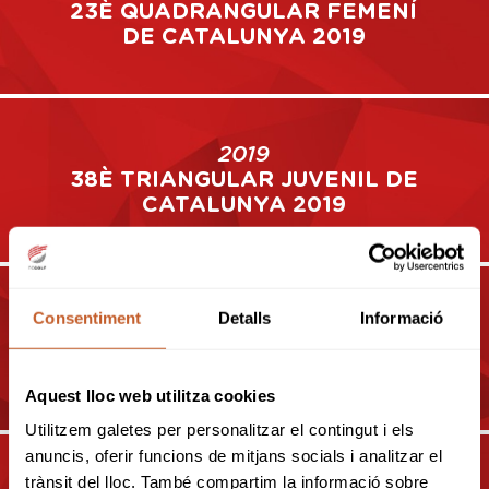
23È QUADRANGULAR FEMENÍ
DE CATALUNYA 2019
2019
38È TRIANGULAR JUVENIL DE
CATALUNYA 2019
2019
Consentiment
Detalls
Informació
25È TRIANGULAR BENJAMÍ /
ALEVÍ 1ER ANY DE
CATALUNYA 2019
Aquest lloc web utilitza cookies
Utilitzem galetes per personalitzar el contingut i els
anuncis, oferir funcions de mitjans socials i analitzar el
trànsit del lloc. També compartim la informació sobre