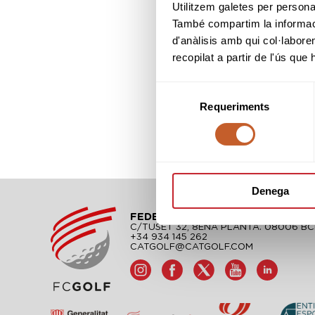
Utilitzem galetes per personali
També compartim la informació
d'anàlisis amb qui col·labore
recopilat a partir de l'ús que
Selecció
Requeriments
de
consentiment
Denega
FEDERACIÓ CATALANA DE GOLF
C/TUSET 32, 8ÈNA PLANTA. 08006 B
+34 934 145 262
CATGOLF@CATGOLF.COM