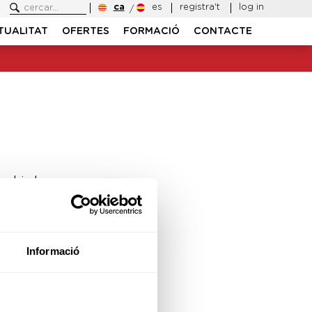
ca
es
registra't
log in
TUALITAT
OFERTES
FORMACIÓ
CONTACTE
ambiado.
Informació