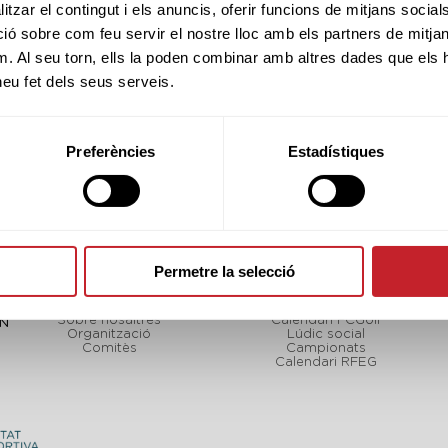
tzar el contingut i els anuncis, oferir funcions de mitjans socials i
 sobre com feu servir el nostre lloc amb els partners de mitjans 
m. Al seu torn, ells la poden combinar amb altres dades que els 
 heu fet dels seus serveis.
Preferències
Estadístiques
Permetre la selecció
FCGOLF
TORNEJOS
Sobre nosaltres
Calendari FCGolf
CN
Organització
Lúdic social
Comitès
Campionats
Calendari RFEG